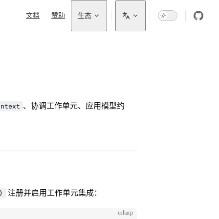
Main Navigation
文档
赞助
生态
、协调工作单元、应用模型约
ontext
。
注册并启用工作单元集成：
)
csharp