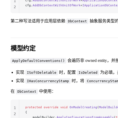
cfg.
AddDbContextWithUnitOfWork
<
ApplicationDbContex
1
cfg.
AddDbContextWithUnitOfWork
<
IApplicationDbConte
2
第二种写法适用于应用层依赖
抽象服务类型
DbContext
模型约定
会遍历非 owned entit
ApplyDefaultConventions()
实现
时，配置
为必填，
ISoftDeletable
IsDeleted
实现
时，将
IHasConcurrencyStamp
ConcurrencySta
在
中使用：
DbContext
protected
 override
 void
 OnModelCreating
(
ModelBuild
1
{
2
    modelBuilder.
ApplyConfigurationsFromAssembly
(
t