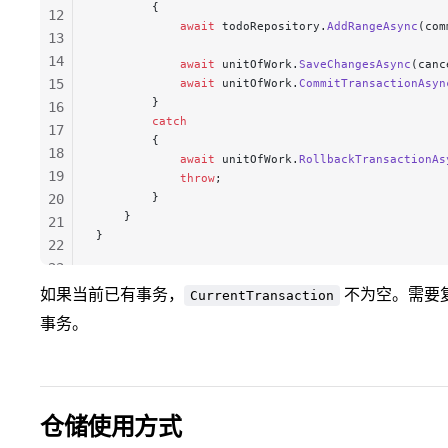
        {
12
            await
 todoRepository.
AddRangeAsync
(com
13
14
            await
 unitOfWork.
SaveChangesAsync
(canc
15
            await
 unitOfWork.
CommitTransactionAsyn
        }
16
        catch
17
        {
18
            await
 unitOfWork.
RollbackTransactionAs
19
            throw
;
        }
20
    }
21
}
22
23
24
如果当前已有事务，
不为空。需要
CurrentTransaction
25
事务。
26
仓储使用方式