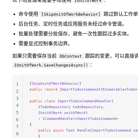
以下场景通常需要手动使用
：
IUnitOfWork
命令使用
跳过默认工作单
[SkipUnitOfWorkBehavior]
后台任务、定时任务或应用服务未经过命令管道。
批量处理需要分批保存，避免一次性跟踪过多实体。
需要显式控制事务边界。
如果只需要保存当前
跟踪的变更，可以直接
DbContext
：
IUnitOfWork.SaveChangesAsync()
[
SkipUnitOfWorkBehavior
]
1
public
 record
 ImportTodosCommand
(
IEnumerable
<
Todo
>
2
3
public
 class
 ImportTodosCommandHandler
(
4
    ITodoRepository
 todoRepository
,
5
    IUnitOfWork
 unitOfWork
)
    : 
ICommandHandler
<
ImportTodosCommand
>
6
{
7
    public
 async
 Task
 Handle
(
ImportTodosCommand
 co
8
    {