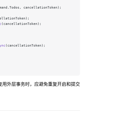
mand.Todos, cancellationToken);
ellationToken);
c
(cancellationToken);
ync
(cancellationToken);
复用外层事务时，应避免重复开启和提交