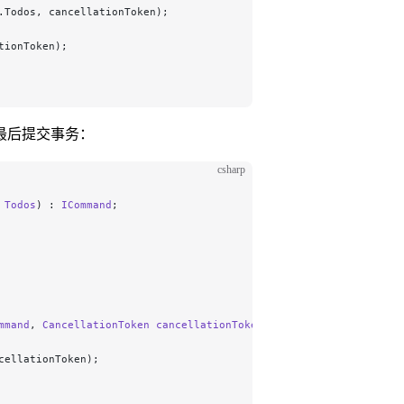
.Todos, cancellationToken);
tionToken);
最后提交事务：
csharp
 
Todos
) : 
ICommand
;
mmand
, 
CancellationToken
 cancellationToken
)
cellationToken);