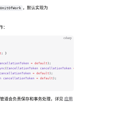
，默认实现为
UnitOfWork
作：
csharp
t
; }
ancellationToken
 =
 default
);
ync
(
CancellationToken
 cancellationToken
 =
 default
);
cancellationToken
 =
 default
);
n
 cancellationToken
 =
 default
);
令管道会负责保存和事务处理，详见
应用