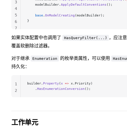
3
    modelBuilder.
ApplyDefaultConventions
();
4
5
    base
.
OnModelCreating
(modelBuilder);
}
6
7
如果实体配置中也调用了
，应注意
HasQueryFilter(...)
覆盖软删除过滤器。
对于继承
的枚举类属性，可以使用
Enumeration
HasEnu
持久化：
builder.
Property
(
x
 =>
 x.Priority)
1
    .
HasEnumerationConversion
();
2
工作单元