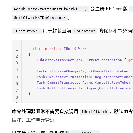
会注册 EF Core 版
AddDbContextWithUnitOfWork(...)
I
。
UnitOfWork<TDbContext>
用于封装当前
的保存和事务操
IUnitOfWork
DbContext
public
 interface
 IUnitOfWork
1
{
2
    IDbContextTransaction
? 
CurrentTransaction
 { 
ge
3
4
    Task
<
int
> 
SaveChangesAsync
(
CancellationToken
 c
5
    Task
<
IDbContextTransaction
> 
BeginTransactionAs
    Task
 CommitTransactionAsync
(
CancellationToken
 
6
    Task
 RollbackTransactionAsync
(
CancellationToke
7
}
8
9
命令处理器通常不需要直接调用
，默认命
IUnitOfWork
编排：工作单元管道
。