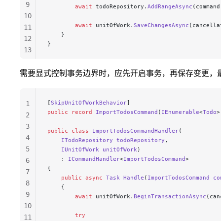
9
        await
 todoRepository.
AddRangeAsync
(command
10
        await
 unitOfWork.
SaveChangesAsync
(cancella
11
    }
12
}
13
14
15
需要显式控制事务边界时，应先开启事务，再保存变更，
[
SkipUnitOfWorkBehavior
]
1
public
 record
 ImportTodosCommand
(
IEnumerable
<
Todo
>
2
3
public
 class
 ImportTodosCommandHandler
(
4
    ITodoRepository
 todoRepository
,
5
    IUnitOfWork
 unitOfWork
)
    : 
ICommandHandler
<
ImportTodosCommand
>
6
{
7
    public
 async
 Task
 Handle
(
ImportTodosCommand
 co
8
    {
9
        await
 unitOfWork.
BeginTransactionAsync
(can
10
        try
11