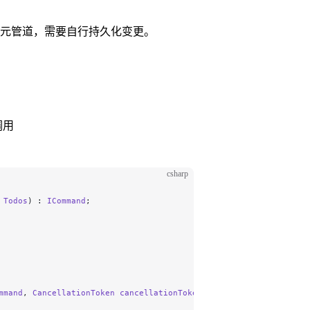
元管道，需要自行持久化变更。
调用
csharp
 
Todos
) : 
ICommand
;
mmand
, 
CancellationToken
 cancellationToken
)