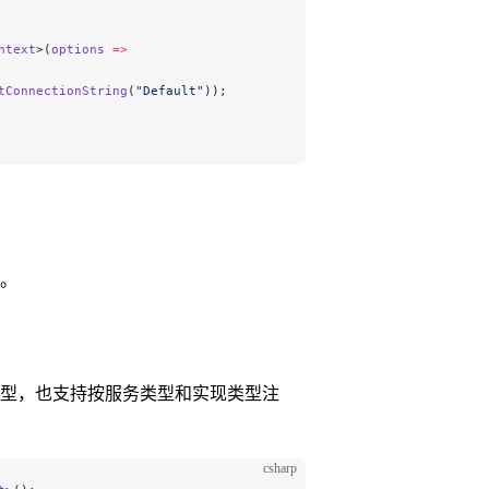
ntext
>(
options
 =>
tConnectionString
(
"Default"
));
。
型，也支持按服务类型和实现类型注
csharp