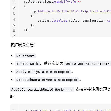
builder.Services.
AddDddify
(
cfg
 =>
1
{
2
    cfg.
AddDbContextWithUnitOfWork
<
ApplicationDbCo
3
    {
4
        options.
UseSqlite
(builder.Configuration.
Ge
5
    });
});
6
7
该扩展会注册：
。
DbContext
，默认实现为
IUnitOfWork
UnitOfWork<TDbContext>
。
ApplyEntityStateInterceptor
。
DispatchDomainEventsInterceptor
支持直接注册实现类
AddDbContextWithUnitOfWork(...)
册：