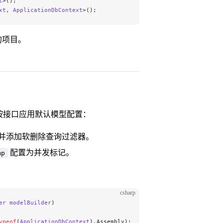
t
>();
xt
, 
ApplicationDbContext
>();
的项目。
y，并按接口应用默认模型配置：
并添加软删除查询过滤器。
配置为并发标记。
mp
csharp
er
 modelBuilder
)
ypeof
(
ApplicationDbContext
).Assembly);