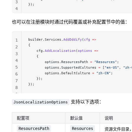
3
});
4
也可以在注册模块时通过代码覆盖或补充配置节中的值：
builder.Services.
AddDddify
(
cfg
 =>
1
{
2
    cfg.
AddLocalization
(
options
 =>
3
    {
4
        options.ResourcesPath 
=
 "Resources"
;
5
        options.SupportedCultures 
=
 [
"en-US"
, 
"zh-
        options.DefaultCulture 
=
 "zh-CN"
;
6
    });
7
});
8
9
支持以下选项：
JsonLocalizationOptions
配置项
默认值
说明
ResourcesPath
Resources
资源文件目录