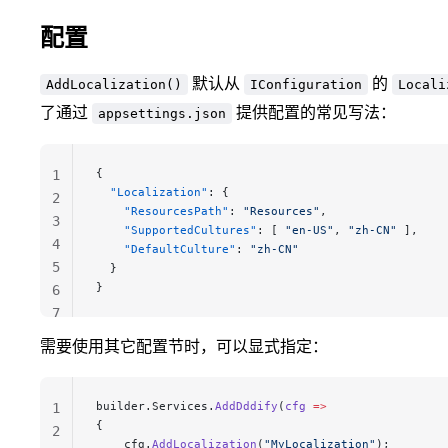
配置
默认从
的
AddLocalization()
IConfiguration
Locali
了通过
提供配置的常见写法：
appsettings.json
{
1
  "Localization"
: {
2
    "ResourcesPath"
: 
"Resources"
,
3
    "SupportedCultures"
: [ 
"en-US"
, 
"zh-CN"
 ],
4
    "DefaultCulture"
: 
"zh-CN"
5
  }
}
6
7
需要使用其它配置节时，可以显式指定：
builder.Services.
AddDddify
(
cfg
 =>
1
{
2
    cfg.
AddLocalization
(
"MyLocalization"
);