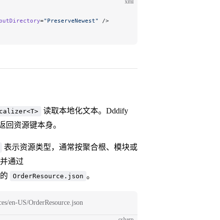
xml
putDirectory
=
"PreserveNewest"
 />
读取本地化文本。Dddify
calizer<T>
返回资源键本身。
表示资源类型，通常按聚合根、模块或
并通过
下的
。
OrderResource.json
ces/en-US/OrderResource.json
csharp