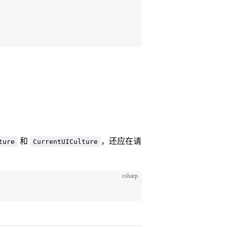
和
，还应在请
ture
CurrentUICulture
csharp