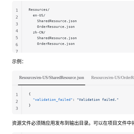
Resources/
1
  en-US/
2
    SharedResource.json
3
    OrderResource.json
4
  zh-CN/
5
    SharedResource.json
    OrderResource.json
6
7
示例：
Resources/en-US/SharedResource.json
Resources/en-US/OrderRe
{
1
  "validation_failed"
: 
"Validation failed."
2
}
3
资源文件必须随应用发布到输出目录。可以在项目文件中