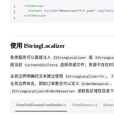
<
ItemGroup
>
1
  <
Content
 Include
=
"Resources\**\*.json"
 CopyToOut
2
</
ItemGroup
>
3
使用 IStringLocalizer
各类服务可以直接注入
或
IStringLocalizer
IStringLo
按当前
选择资源文件；资源不存在时
CurrentUICulture
业务边界明确的文本建议使用
。
IStringLocalizer<T>
T
业务边界命名。例如订单聚合可以定义
，
OrderResource
读取各区域性目录
IStringLocalizer<OrderResource>
OrderPaidDomainEventHandler.cs
OrderResource.cs
Resour