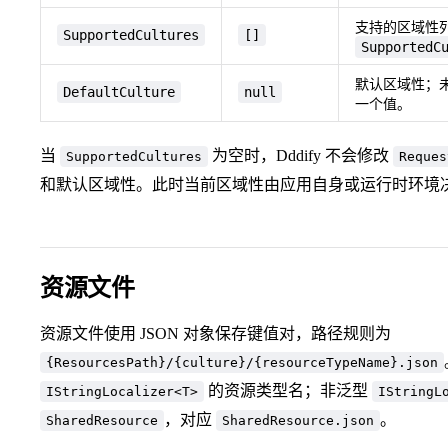
支持的区域性
SupportedCultures
[]
SupportedC
默认区域性；
DefaultCulture
null
一个值。
当
为空时，Dddify 不会修改
SupportedCultures
Reques
和默认区域性。此时当前区域性由应用自身或运行时环境
资源文件
资源文件使用 JSON 对象保存键值对，路径规则为
{ResourcesPath}/{culture}/{resourceTypeName}.json
的资源类型名；非泛型
IStringLocalizer<T>
IStringL
，对应
。
SharedResource
SharedResource.json