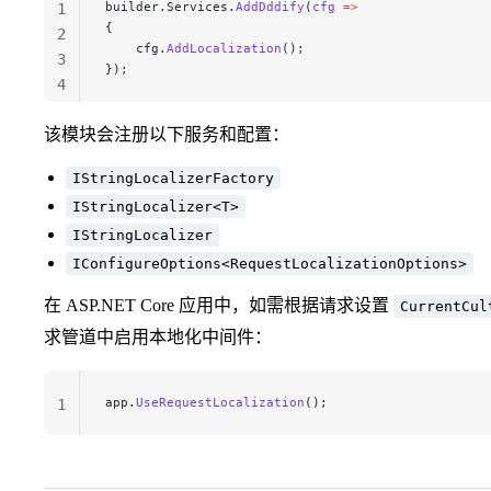
builder.Services.
AddDddify
(
cfg
 =>
1
{
2
    cfg.
AddLocalization
();
3
});
4
该模块会注册以下服务和配置：
IStringLocalizerFactory
IStringLocalizer<T>
IStringLocalizer
IConfigureOptions<RequestLocalizationOptions>
在 ASP.NET Core 应用中，如需根据请求设置
CurrentCul
求管道中启用本地化中间件：
app.
UseRequestLocalization
();
1