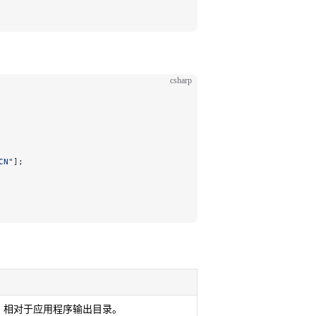
csharp
CN"
];
，相对于应用程序输出目录。