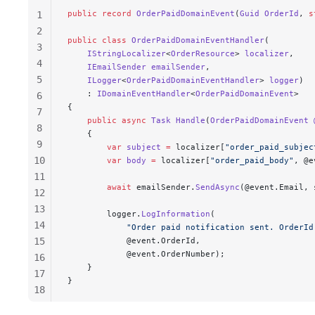
public
 record
 OrderPaidDomainEvent
(
Guid
 OrderId
, 
s
1
2
public
 class
 OrderPaidDomainEventHandler
(
3
    IStringLocalizer
<
OrderResource
> 
localizer
,
4
    IEmailSender
 emailSender
,
5
    ILogger
<
OrderPaidDomainEventHandler
> 
logger
)
    : 
IDomainEventHandler
<
OrderPaidDomainEvent
>
6
{
7
    public
 async
 Task
 Handle
(
OrderPaidDomainEvent
 
8
    {
9
        var
 subject
 =
 localizer[
"order_paid_subjec
10
        var
 body
 =
 localizer[
"order_paid_body"
, @e
11
        await
 emailSender.
SendAsync
(@event.Email, 
12
13
        logger.
LogInformation
(
14
            "Order paid notification sent. OrderId
15
            @event.OrderId,
            @event.OrderNumber);
16
    }
17
}
18
19