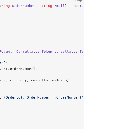
tring
 OrderNumber
, 
string
 Email
) : 
IDomainEvent
;
@event
, 
CancellationToken
 cancellationToken
)
t"
];
vent.OrderNumber];
subject, body, cancellationToken);
: {OrderId}, OrderNumber: {OrderNumber}"
,