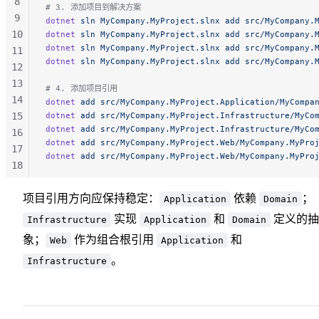
8
# 3. 添加项目到解决方案
9
dotnet
 sln
 MyCompany.MyProject.slnx
 add
 src/MyCompany.
10
dotnet
 sln
 MyCompany.MyProject.slnx
 add
 src/MyCompany.
dotnet
 sln
 MyCompany.MyProject.slnx
 add
 src/MyCompany.
11
dotnet
 sln
 MyCompany.MyProject.slnx
 add
 src/MyCompany.
12
13
# 4. 添加项目引用
14
dotnet
 add
 src/MyCompany.MyProject.Application/MyCompa
15
dotnet
 add
 src/MyCompany.MyProject.Infrastructure/MyCo
dotnet
 add
 src/MyCompany.MyProject.Infrastructure/MyCo
16
dotnet
 add
 src/MyCompany.MyProject.Web/MyCompany.MyPro
17
dotnet
 add
 src/MyCompany.MyProject.Web/MyCompany.MyPro
18
19
20
项目引用方向应保持稳定：
依赖
；
Application
Domain
21
实现
和
定义的抽
Infrastructure
Application
Domain
象；
作为组合根引用
和
Web
Application
。
Infrastructure