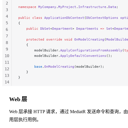
2
namespace
 MyCompany
.
MyProject
.
Infrastructure
.
Data
;
3
4
public
 class
 ApplicationDbContext
(
DbContextOptions
 opt
5
{
    public
 DbSet
<
Department
> 
Departments
 =>
 Set
<
Depart
6
7
    protected
 override
 void
 OnModelCreating
(
ModelBuild
8
    {
9
        modelBuilder.
ApplyConfigurationsFromAssembly
(
t
10
        modelBuilder.
ApplyDefaultConventions
();
11
        base
.
OnModelCreating
(modelBuilder);
12
    }
13
}
14
15
16
Web 层
Web 层承接 HTTP 请求，通过 MediatR 发送命令和查询，
用层执行用例。