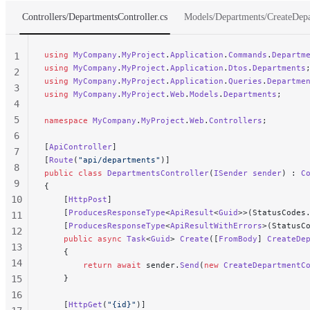
Controllers/DepartmentsController.cs
Models/Departments/CreateDepa
using
 MyCompany
.
MyProject
.
Application
.
Commands
.
Departm
1
using
 MyCompany
.
MyProject
.
Application
.
Dtos
.
Departments
2
using
 MyCompany
.
MyProject
.
Application
.
Queries
.
Departme
3
using
 MyCompany
.
MyProject
.
Web
.
Models
.
Departments
;
4
5
namespace
 MyCompany
.
MyProject
.
Web
.
Controllers
;
6
[
ApiController
]
7
[
Route
(
"api/departments"
)]
8
public
 class
 DepartmentsController
(
ISender
 sender
) : 
C
9
{
10
    [
HttpPost
]
    [
ProducesResponseType
<
ApiResult
<
Guid
>>(StatusCodes
11
    [
ProducesResponseType
<
ApiResultWithErrors
>(StatusC
12
    public
 async
 Task
<
Guid
> 
Create
([
FromBody
] 
CreateDe
13
    {
14
        return
 await
 sender.
Send
(
new
 CreateDepartmentC
15
    }
16
    [
HttpGet
(
"{id}"
)]