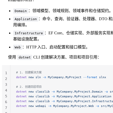
：领域模型、领域规则、领域事件和仓储契约。
Domain
：命令、查询、验证器、处理器、DTO 和
Application
用编排。
：EF Core、仓储实现、外部服务实现
Infrastructure
基础设施配置。
：HTTP 入口、启动配置和接口模型。
Web
使用
CLI 创建解决方案、项目和项目引用：
dotnet
# 1. 创建解决方案
1
dotnet
 new
 sln
 -n
 MyCompany.MyProject
 --format
 slnx
2
3
# 2. 创建四层项目
4
dotnet
 new
 classlib
 -n
 MyCompany.MyProject.Domain
 -o
 s
5
dotnet
 new
 classlib
 -n
 MyCompany.MyProject.Application
dotnet
 new
 classlib
 -n
 MyCompany.MyProject.Infrastruct
6
dotnet
 new
 webapi
 -n
 MyCompany.MyProject.Web
 -o
 src/My
7