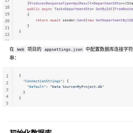
17
    [
ProducesResponseType
<
ApiResult
<
DepartmentDto
>>(St
18
    public
 async
 Task
<
DepartmentDto
> 
GetById
([
FromRout
19
    {
        return
 await
 sender.
Send
(
new
 GetDepartmentById
20
    }
21
}
22
23
24
在
项目的
中配置数据库连接字符
Web
appsettings.json
25
串：
26
{
1
  "ConnectionStrings"
: {
2
    "Default"
: 
"Data Source=MyProject.db"
3
  }
4
}
5