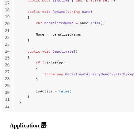
    public
 bool
 IsActive
 { 
get
; 
private
 set
; }
17
18
    public
 void
 Rename
(
string
 name
)
19
    {
        var
 normalizedName
 =
 name.
Trim
();
20
21
        Name 
=
 normalizedName;
22
    }
23
24
    public
 void
 Deactivate
()
    {
25
        if
 (
!
IsActive)
26
        {
27
            throw
 new
 DepartmentAlreadyDeactivatedExce
28
        }
29
        IsActive 
=
 false
;
30
    }
31
}
32
33
34
Application 层
35
36