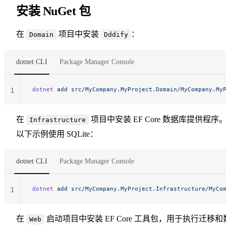
安装 NuGet 包
在
项目中安装
：
Domain
Dddify
dotnet CLI
Package Manager Console
dotnet
 add
 src/MyCompany.MyProject.Domain/MyCompany.My
1
在
项目中安装 EF Core 数据库提供程序
Infrastructure
以下示例使用 SQLite：
dotnet CLI
Package Manager Console
dotnet
 add
 src/MyCompany.MyProject.Infrastructure/MyCo
1
在
启动项目中安装 EF Core 工具包，用于执行迁移和
Web