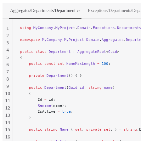
Aggregates/Departments/Department.cs
Exceptions/Departments/Depa
using
 MyCompany
.
MyProject
.
Domain
.
Exceptions
.
Department
1
2
namespace
 MyCompany
.
MyProject
.
Domain
.
Aggregates
.
Depart
3
4
public
 class
 Department
 : 
AggregateRoot
<
Guid
>
5
{
    public
 const
 int
 NameMaxLength
 =
 100
;
6
7
    private
 Department
() { }
8
9
    public
 Department
(
Guid
 id
, 
string
 name
)
10
    {
        Id 
=
 id;
11
        Rename
(name);
12
        IsActive 
=
 true
;
13
    }
14
15
    public
 string
 Name
 { 
get
; 
private
 set
; } 
=
 string
.
16