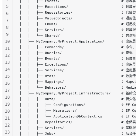
│   │   ├── Events/                             # 领域
5
│   │   ├── Exceptions/                         # 领域
│   │   ├── Repositories/                       # 仓储
6
│   │   ├── ValueObjects/                       # 通用
7
│   │   ├── Enums/                
8
│   │   ├── Services/                           # 领域
9
│   │   └── Shared/                             # 共享
10
│   ├── MyCompany.MyProject.Application/        # 应用层
│   │   ├── Commands/                           # 
11
│   │   ├── Queries/                            # 
12
│   │   ├── Events/                             # 领
13
│   │   ├── Exceptions/                         # 应用
14
│   │   ├── Services/                           # 应
15
│   │   ├── Dtos/                               # 数
│   │   ├── Mappings/                           # Ma
16
│   │   └── Behaviors/                          # Me
17
│   ├── MyCompany.MyProject.Infrastructure/     # 基础
18
│   │   ├── Data/                               # 持久
19
│   │   │   ├── Configurations/                 # EF
│   │   │   ├── Migrations/                     # E
20
│   │   │   └── ApplicationDbContext.cs         # EF 
21
│   │   ├── Repositories/                       # 仓储
22
│   │   ├── Services/                           # 基
23
│   │   ├── Jobs/                               # 