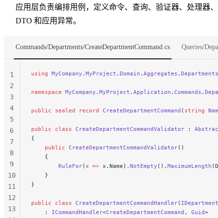
应用层负责编排用例，定义命令、查询、验证器、处理器、
37
DTO 和应用异常。
38
Commands/Departments/CreateDepartmentCommand.cs
Queries/Dep
using
 MyCompany
.
MyProject
.
Domain
.
Aggregates
.
Department
1
2
namespace
 MyCompany
.
MyProject
.
Application
.
Commands
.
Dep
3
4
public
 sealed
 record
 CreateDepartmentCommand
(
string
 Na
5
public
 class
 CreateDepartmentCommandValidator
 : 
Abstra
6
{
7
    public
 CreateDepartmentCommandValidator
()
8
    {
9
        RuleFor
(
x
 =>
 x.Name).
NotEmpty
().
MaximumLength
(
10
    }
}
11
12
public
 class
 CreateDepartmentCommandHandler
(
IDepartmen
13
    : 
ICommandHandler
<
CreateDepartmentCommand
, 
Guid
>