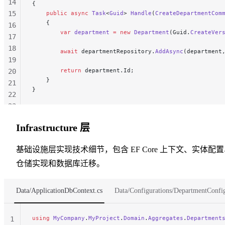
14
{
15
    public
 async
 Task
<
Guid
> 
Handle
(
CreateDepartmentCom
    {
16
        var
 department
 =
 new
 Department
(Guid.
CreateVer
17
18
        await
 departmentRepository.
AddAsync
(department
19
        return
 department.Id;
20
    }
21
}
22
23
24
Infrastructure 层
25
26
基础设施层实现技术细节，包含 EF Core 上下文、实体配
仓储实现和数据库迁移。
Data/ApplicationDbContext.cs
Data/Configurations/DepartmentConfig
using
 MyCompany
.
MyProject
.
Domain
.
Aggregates
.
Department
1